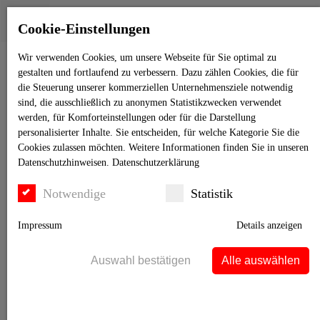
Cookie-Einstellungen
Wir verwenden Cookies, um unsere Webseite für Sie optimal zu
gestalten und fortlaufend zu verbessern. Dazu zählen Cookies, die für
die Steuerung unserer kommerziellen Unternehmensziele notwendig
sind, die ausschließlich zu anonymen Statistikzwecken verwendet
SCHUFA-Bonitäts­
werden, für Komforteinstellungen oder für die Darstellung
personalisierter Inhalte. Sie entscheiden, für welche Kategorie Sie die
Cookies zulassen möchten. Weitere Informationen finden Sie in unseren
Check
Datenschutzhinweisen.
Datenschutzerklärung
Notwendige
Statistik
S
chnell, Kompakt, Digital
Impressum
Details anzeigen
Anerkannter Bonitäts­nachweis schafft Vertrauen
Auswahl bestätigen
Alle auswählen
Mit wenigen Klicks anfordern
Digitales Zertifikat ist online verfügbar – auch von