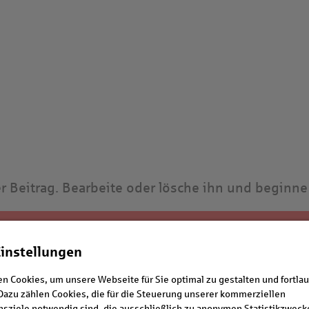
r Beitrag. Bearbeite oder lösche ihn und beginn
Cookie Einstellungen
instellungen
n Cookies, um unsere Webseite für Sie optimal zu gestalten und fortla
WEBDESIGN, PROGRAMMIERUNG UND HOSTING:
Dazu zählen Cookies, die für die Steuerung unserer kommerziellen
ziele notwendig sind, die ausschließlich zu anonymen Statistikzweck