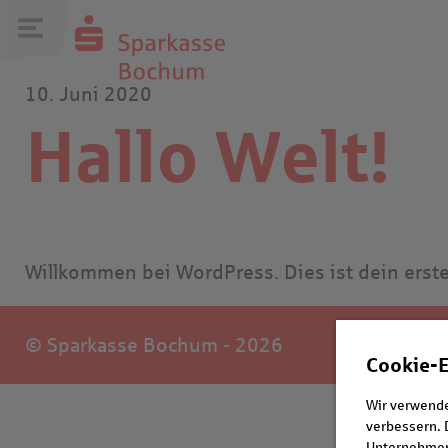
10. Juni 2020
Hallo Welt!
Willkommen bei WordPress. Dies ist dein erste
© Sparkasse Bochum - 2026
Cookie-E
Wir verwende
verbessern. 
Unternehmens